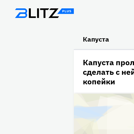
Капуста
Капуста прол
сделать с не
копейки