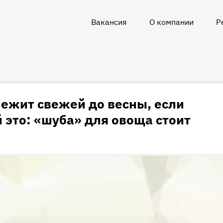
Вакансия
О компании
Р
О
нас
ежит свежей до весны, если
й это: «шуба» для овоща стоит