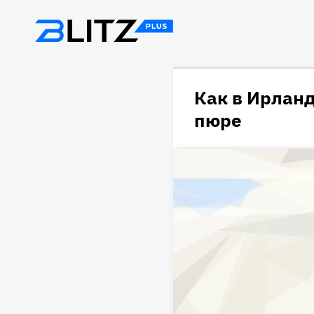
Как в Ирлан
пюре