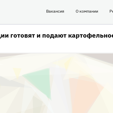
Вакансия
О компании
Р
О
нас
дии готовят и подают картофельно