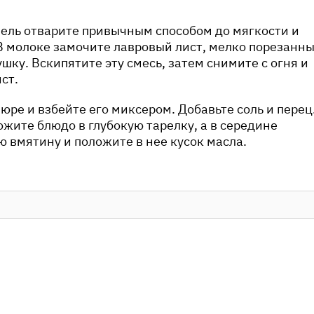
ль отварите привычным способом до мягкости и
одуктов 👆
В молоке замочите лавровый лист, мелко порезанн
шку. Вскипятите эту смесь, затем снимите с огня и
;
ст.
;
.;
пюре и взбейте его миксером. Добавьте соль и перец
 2 шт.;
жите блюдо в глубокую тарелку, а в середине
о по вкусу;
 вмятину и положите в нее кусок масла.
 вкусу;
 перьев.