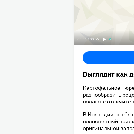
00:00 / 00:55
Выглядит как д
Картофельное пюре 
разнообразить реце
подают с отличите
В Ирландии это блю
полноценный прием 
оригинальной запр