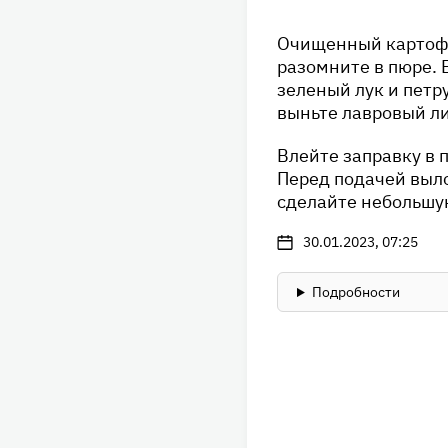
Очищенный картофе
Раскрыть список пр
разомните в пюре. 
зеленый лук и петру
молоко, 300 мл
выньте лавровый ли
картофель, 1 кг
петрушка, 2 вет
Влейте заправку в 
лавровый лист,
Перед подачей выло
сливочное масл
сделайте небольшую
соль и перец по
30.01.2023, 07:25
зеленый лук, 5
Подробности