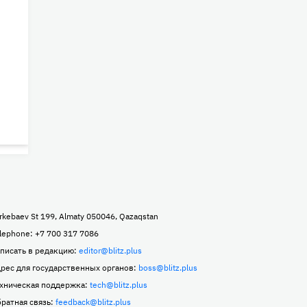
rkebaev St 199, Almaty 050046, Qazaqstan
lephone: +7 700 317 7086
писать в редакцию:
editor@blitz.plus
рес для государственных органов:
boss@blitz.plus
хническая поддержка:
tech@blitz.plus
ратная связь:
feedback@blitz.plus