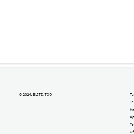
© 2024, BLITZ, TOO
Tu
Te
На
Ад
Те
Об