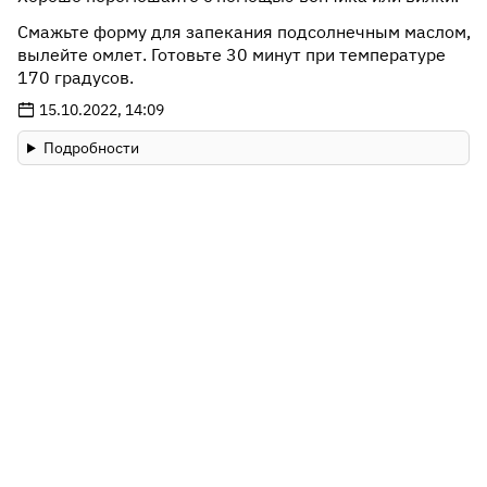
220 мл молока;
Смажьте форму для запекания подсолнечным маслом,
100 г колбасы или ветчины;
вылейте омлет. Готовьте 30 минут при температуре
30 г сливочного масла;
170 градусов.
10 мл растительного масла;
15.10.2022, 14:09
соль, перец.
Подробности