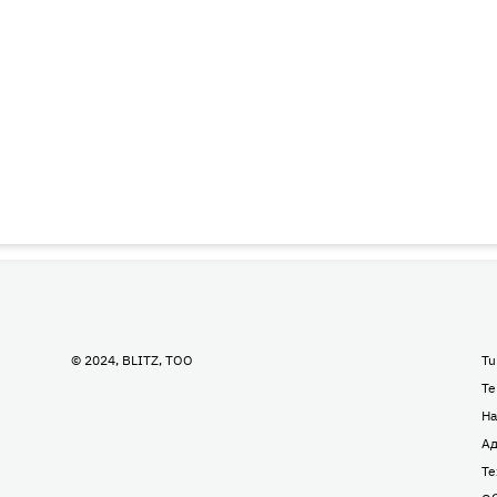
© 2024, BLITZ, TOO
Tu
Te
На
Ад
Те