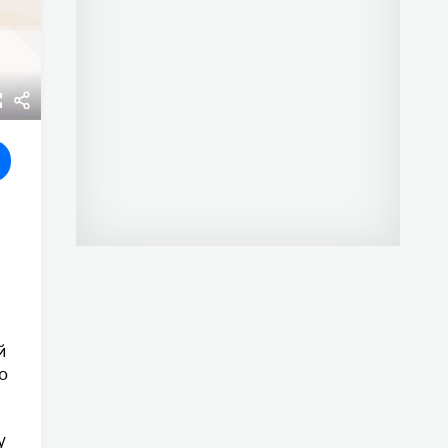
й
о
у