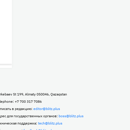
rkebaev St 199, Almaty 050046, Qazaqstan
lephone: +7 700 317 7086
писать в редакцию:
editor@blitz.plus
рес для государственных органов:
boss@blitz.plus
хническая поддержка:
tech@blitz.plus