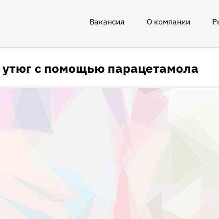
Вакансия
О компании
Р
О
нас
ь утюг с помощью парацетамола