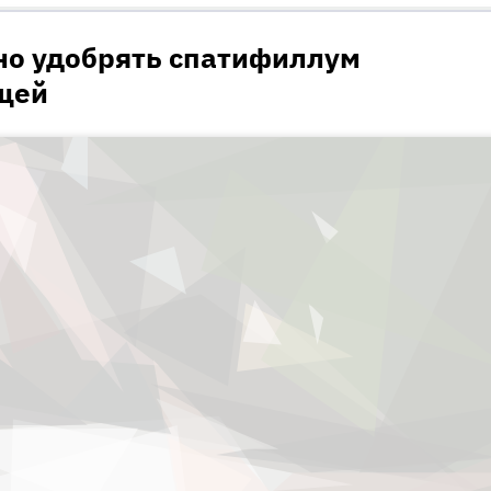
но удобрять спатифиллум
щей