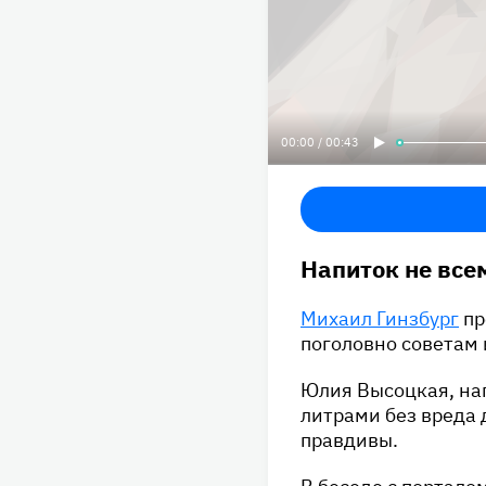
00:00 / 00:43
Напиток не все
Михаил Гинзбург
пр
поголовно советам 
Юлия Высоцкая, нап
литрами без вреда 
правдивы.