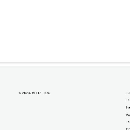
© 2024, BLITZ, TOO
Tu
Te
На
Ад
Те
Об