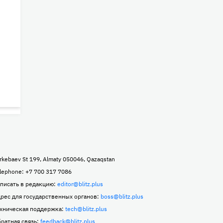
rkebaev St 199, Almaty 050046, Qazaqstan
lephone: +7 700 317 7086
писать в редакцию:
editor@blitz.plus
рес для государственных органов:
boss@blitz.plus
хническая поддержка:
tech@blitz.plus
ратная связь:
feedback@blitz.plus