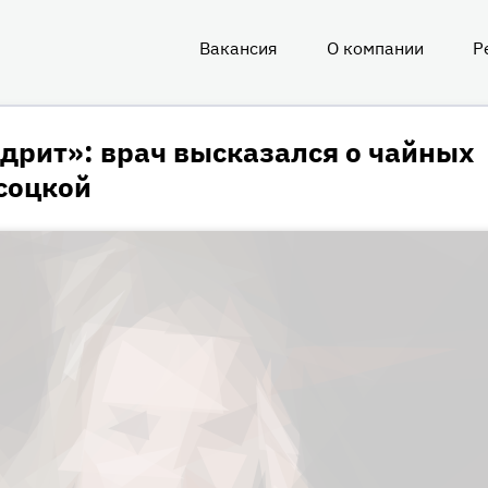
Вакансия
О компании
Р
О
нас
дрит»: врач высказался о чайных
соцкой