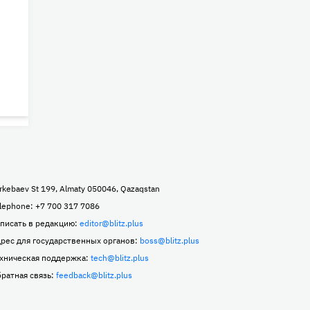
rkebaev St 199, Almaty 050046, Qazaqstan
lephone: +7 700 317 7086
писать в редакцию:
editor@blitz.plus
рес для государственных органов:
boss@blitz.plus
хническая поддержка:
tech@blitz.plus
ратная связь:
feedback@blitz.plus