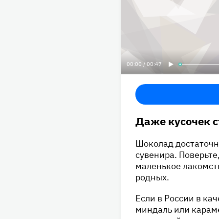
00:00 / 00:47
Даже кусочек съ
Шоколад достаточно
сувенира. Поверьте
маленькое лакомств
родных.
Если в России в ка
миндаль или караме