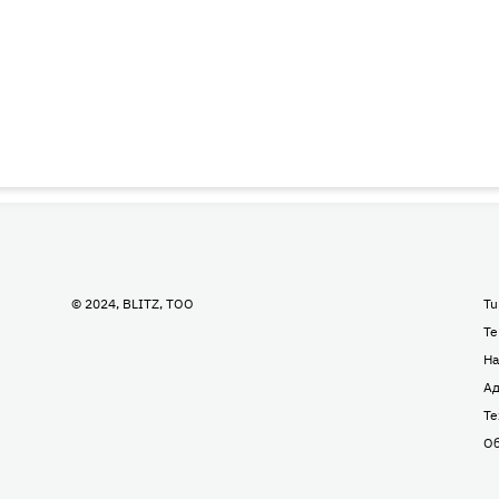
© 2024, BLITZ, TOO
Tu
Te
На
Ад
Те
Об