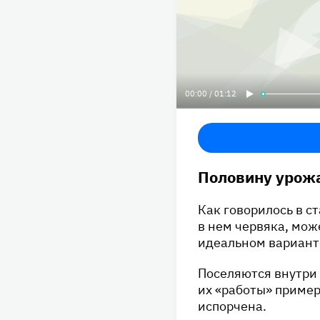
00:00 / 01:12
Половину урожа
Как говорилось в с
в нем червяка, мож
идеальном варианте
Поселяются внутри 
их «работы» пример
испорчена.