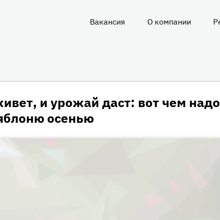
Вакансия
О компании
Р
О
нас
ивет, и урожай даст: вот чем надо
яблоню осенью