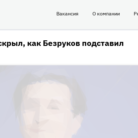
Вакансия
О компании
Р
О
нас
скрыл, как Безруков подставил