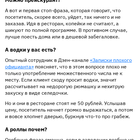
Можно прейскурант?
А вот и первая стоп-фраза, которая говорит, что
посетитель, скорее всего, уйдет, так ничего и не
заказав. Идя в ресторан, копейки не считают, а
шикуют по полной программе. В противном случае,
лучше поесть дома или в дешевой забегаловке.
А водки у вас есть?
Опытный сотрудник в Дзен-канале
«Записки плохого
официанта»
поясняет, что в этом вопросе плохо не
только употребление множественного числа не к
месту. Если клиент сходу просит водки, значит
рассчитывает на недорогую рюмашку и нехитрую
закуску в виде селедочки.
Но и они в ресторане стоят не 50 рублей. Услышав
цену, посетитель начнет громко выражаться, а потом
и вовсе хлопнет дверью, буркнув что-то про грабеж.
А роллы почем?
Особенно фраза смешна, если в заведении вообще не