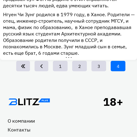
десятки тысяч людей, едва умеющих читать.
Нгуен Чи Зунг родился в 1979 году, в Ханое. Родители —
отец, инженер-строитель, научный сотрудник МГСУ, и
мама, физик по образованию, в Ханое преподававшая
русский язык студентам Архитектурной академии.
Образование родители получили в СССР, и
познакомились в Москве. Зунг младший сын в семье,
есть еще брат, 6 годами старше.
•••
Page
1
Page
2
Page
3
Текущая
4
страница
Подвал
О компании
Контакты