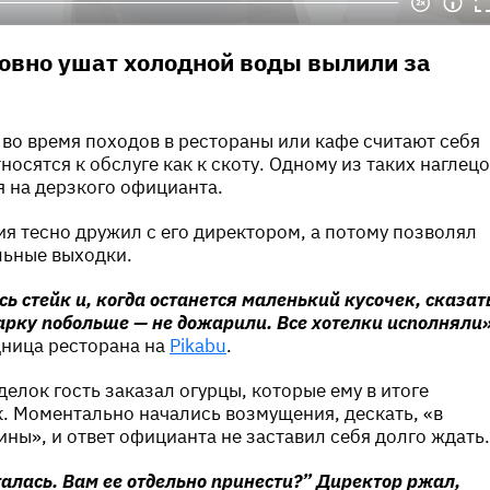
овно ушат холодной воды вылили за
во время походов в рестораны или кафе считают себя
осятся к обслуге как к скоту. Одному из таких наглец
я на дерзкого официанта.
ия тесно дружил с его директором, а потому позволял
льные выходки.
сь стейк и, когда останется маленький кусочек, сказат
арку побольше — не дожарили. Все хотелки исполняли
дница ресторана на
Pikabu
.
делок гость заказал огурцы, которые ему в итоге
. Моментально начались возмущения, дескать, «в
ины», и ответ официанта не заставил себя долго ждать.
алась. Вам ее отдельно принести?” Директор ржал,