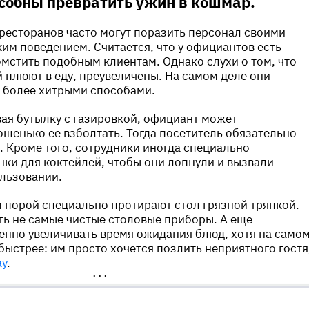
собны превратить ужин в кошмар.
ресторанов часто могут поразить персонал своими
им поведением. Считается, что у официантов есть
мстить подобным клиентам. Однако слухи о том, что
 плюют в еду, преувеличены. На самом деле они
 более хитрыми способами.
вая бутылку с газировкой, официант может
шенько ее взболтать. Тогда посетитель обязательно
я. Кроме того, сотрудники иногда специально
ки для коктейлей, чтобы они лопнули и вызвали
льзовании.
 порой специально протирают стол грязной тряпкой.
ть не самые чистые столовые приборы. А еще
нно увеличивать время ожидания блюд, хотя на само
быстрее: им просто хочется позлить неприятного гостя
y
.
•••