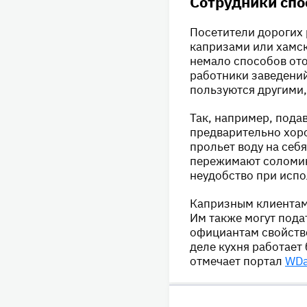
Сотрудники спо
Посетители дорогих 
капризами или хамск
немало способов ото
работники заведений
пользуются другими,
Так, например, пода
предварительно хоро
прольет воду на себ
пережимают соломин
неудобство при испо
Капризным клиентам
Им также могут пода
официантам свойстве
деле кухня работает 
отмечает портал
WDa