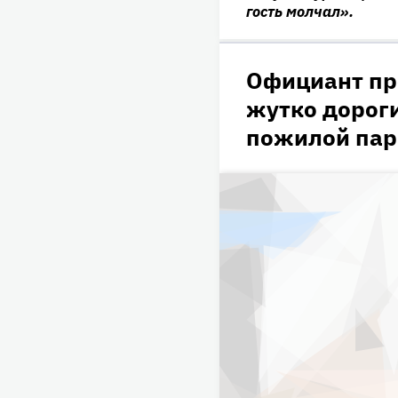
гость молчал».
Официант пр
жутко дорог
пожилой па