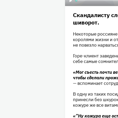
Скандалисту сл
шиворот.
Некоторые россияне 
королями жизни и отн
не повезло нарватьс
Горе-клиент заведен
себе самые сомните
«Мог съесть почти ве
чтобы сделали прож
— вспоминает сотру
В одну из таких поси
принесли без шкурок
кожуре же все витам
«”Ну кожура еще ост