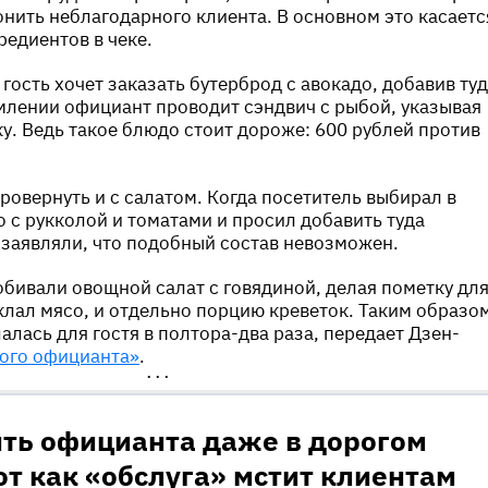
онить неблагодарного клиента. В основном это касаетс
едиентов в чеке.
, гость хочет заказать бутерброд с авокадо, добавив ту
млении официант проводит сэндвич с рыбой, указывая
у. Ведь такое блюдо стоит дороже: 600 рублей против
ровернуть и с салатом. Когда посетитель выбирал в
с рукколой и томатами и просил добавить туда
 заявляли, что подобный состав невозможен.
обивали овощной салат с говядиной, делая пометку дл
 клал мясо, и отдельно порцию креветок. Таким образо
алась для гостя в полтора-два раза, передает Дзен-
ого официанта»
.
•••
ить официанта даже в дорогом
от как «обслуга» мстит клиентам