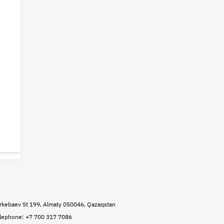
rkebaev St 199, Almaty 050046, Qazaqstan
lephone: +7 700 317 7086