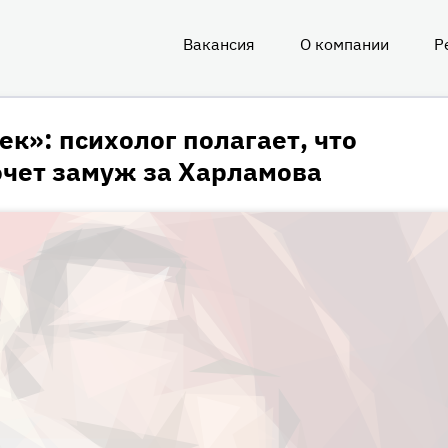
Вакансия
О компании
Р
О
нас
к»: психолог полагает, что
очет замуж за Харламова