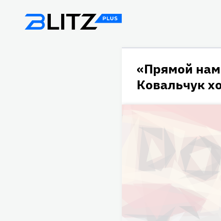
«Прямой наме
Ковальчук х