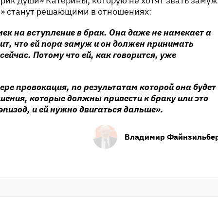
«крик души» Катерины, которую не хотят звать замуж
» станут решающими в отношениях:
ек на вступление в брак. Она даже не намекает а
т, что ей пора замуж и он должен принимать
сейчас. Потому что ей, как говорится, уже
мере провокация, по результатам которой она будет
ошения, которые должны привести к браку или это
пизод, и ей нужно двигаться дальше».
Владимир Файнзильбе