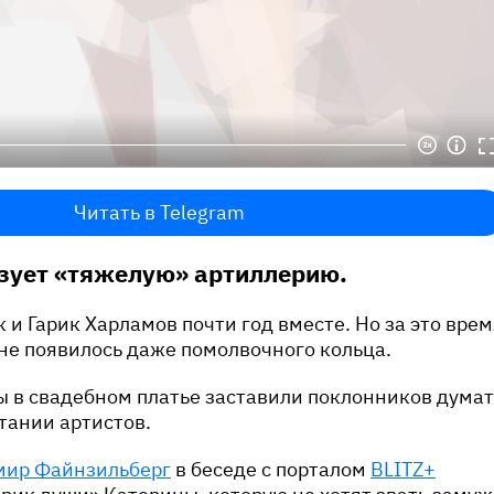
Читать в Telegram
зует «тяжелую» артиллерию.
 и Гарик Харламов почти год вместе. Но за это врем
не появилось даже помолвочного кольца.
ы в свадебном платье заставили поклонников думат
тании артистов.
мир Файнзильберг
в беседе с порталом
BLITZ+