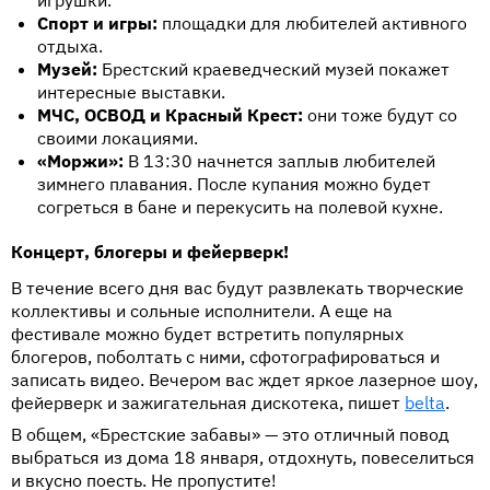
игрушки.
Спорт и игры:
площадки для любителей активного
отдыха.
Музей:
Брестский краеведческий музей покажет
интересные выставки.
МЧС, ОСВОД и Красный Крест:
они тоже будут со
своими локациями.
«Моржи»:
В 13:30 начнется заплыв любителей
зимнего плавания. После купания можно будет
согреться в бане и перекусить на полевой кухне.
Концерт, блогеры и фейерверк!
В течение всего дня вас будут развлекать творческие
коллективы и сольные исполнители. А еще на
фестивале можно будет встретить популярных
блогеров, поболтать с ними, сфотографироваться и
записать видео. Вечером вас ждет яркое лазерное шоу,
фейерверк и зажигательная дискотека, пишет
belta
.
В общем, «Брестские забавы» — это отличный повод
выбраться из дома 18 января, отдохнуть, повеселиться
и вкусно поесть. Не пропустите!