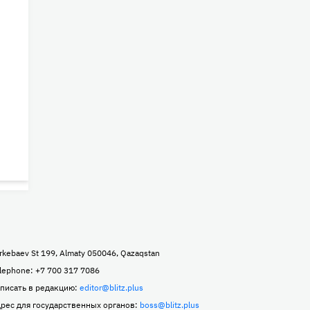
rkebaev St 199, Almaty 050046, Qazaqstan
lephone: +7 700 317 7086
писать в редакцию:
editor@blitz.plus
рес для государственных органов:
boss@blitz.plus