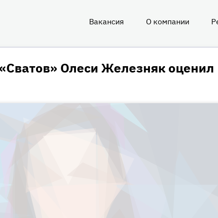
Вакансия
О компании
Р
О
нас
 «Сватов» Олеси Железняк оценил