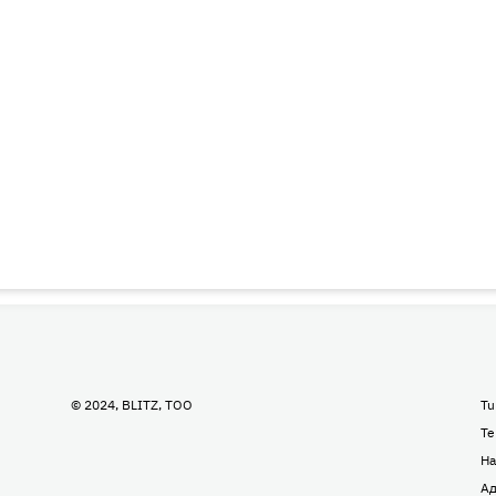
© 2024, BLITZ, TOO
Tu
Te
На
Ад