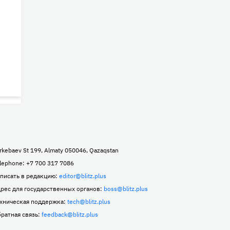
rkebaev St 199, Almaty 050046, Qazaqstan
lephone: +7 700 317 7086
писать в редакцию:
editor@blitz.plus
рес для государственных органов:
boss@blitz.plus
хническая поддержка:
tech@blitz.plus
ратная связь:
feedback@blitz.plus