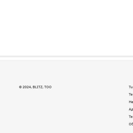
© 2024, BLITZ, TOO
Tu
Te
На
Ад
Те
Об