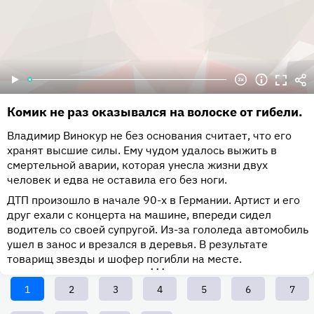
Комик не раз оказывался на волоске от гибели.
Владимир Винокур не без основания считает, что его
хранят высшие силы. Ему чудом удалось выжить в
смертельной аварии, которая унесла жизни двух
человек и едва не оставила его без ноги.
ДТП произошло в начале 90-х в Германии. Артист и его
друг ехали с концерта на машине, впереди сидел
водитель со своей супругой. Из-за гололеда автомобиль
ушел в занос и врезался в деревья. В результате
товарищ звезды и шофер погибли на месте.
•••
Текущая
1
Page
2
Page
3
Page
4
Page
5
Page
6
Page
7
страница