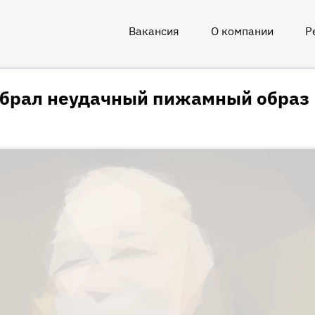
Вакансия
О компании
Р
О
нас
обрал неудачный пижамный образ