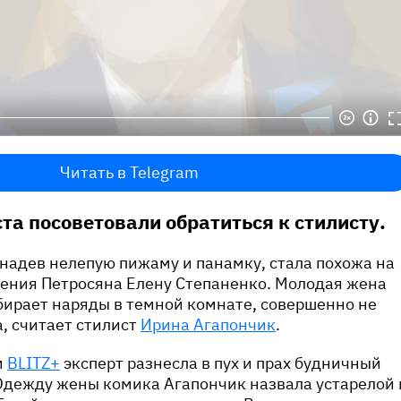
Читать в Telegram
та посоветовали обратиться к стилисту.
 надев нелепую пижаму и панамку, стала похожа на
гения Петросяна Елену Степаненко. Молодая жена
бирает наряды в темной комнате, совершенно не
а, считает стилист
Ирина Агапончик
.
м
BLITZ+
эксперт разнесла в пух и прах будничный
Одежду жены комика Агапончик назвала устарелой 