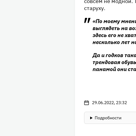
совсем не модной.
старуху.
«По моему мнению
выглядеть на в
здесь его не х
несколько лет н
Да и годков так
трендовая обувь
панамой они ста
29.06.2022, 23:32
Подробности