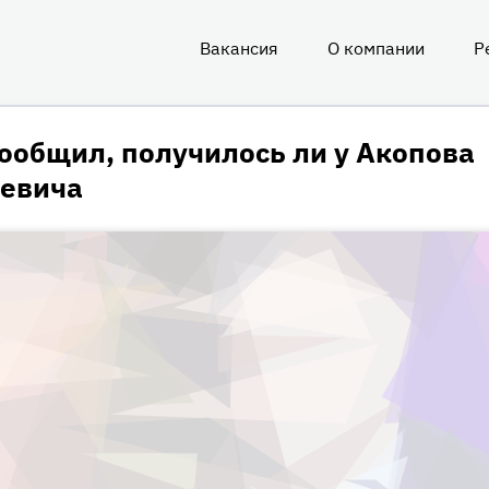
Вакансия
О компании
Р
О
нас
ообщил, получилось ли у Акопова
ревича