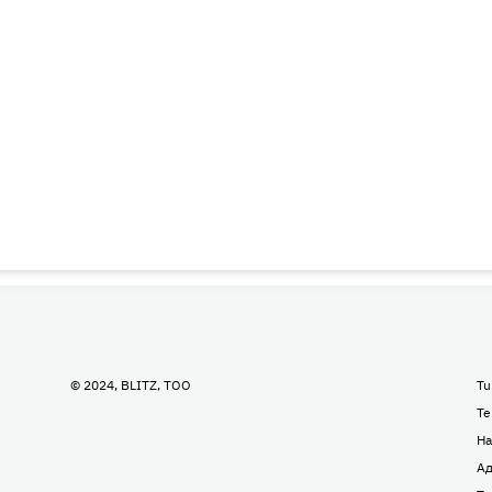
© 2024, BLITZ, TOO
Tu
Te
На
Ад