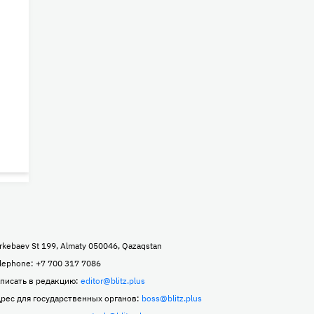
rkebaev St 199, Almaty 050046, Qazaqstan
lephone: +7 700 317 7086
писать в редакцию:
editor@blitz.plus
рес для государственных органов:
boss@blitz.plus