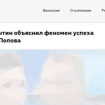
Вакансия
О компании
Р
О
нас
ытин объяснил феномен успеха
 Попова