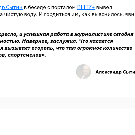
др Сытин
в беседе с порталом
BLITZ+
вывел
а чистую воду. И гордиться им, как выяснилось, явн
кресло, и успешная работа в журналистике сегодня
ностью. Наверное, заслужил. Что касается
ня вызывает оторопь, что там огромное количество
ов, спортсменов».
Александр Сыт