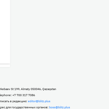
rkebaev St 199, Almaty 050046, Qazaqstan
lephone: +7 700 317 7086
писать в редакцию:
editor@blitz.plus
рес для государственных органов:
boss@blitz.plus