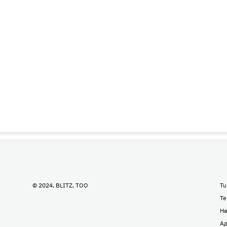
© 2024, BLITZ, TOO
Tu
Te
На
Ад