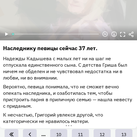
Наследнику певицы сейчас 37 лет.
Надежды Кадышева с малых лет ни на шаг не
отпускала единственного сына. С детства Гриша был
ничем не обделен и не чувствовал недостатка ни в
любви, ни во внимании.
Вероятно, певица понимала, что не сможет вечно
опекать наследника, и озаботилась тем, чтобы
пристроить парня в приличную семью — нашла невесту
с приданым.
К несчастью, Григорий увлекся другой, что
категорически не нравилось матери.
•••
…
Page
10
Page
11
Page
12
Page
13