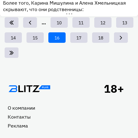
Более того, Карина Мишулина и Алена Хмельницкая
скрывают, что они родственницы:
•••
…
Page
10
Page
11
Page
12
Page
13
Page
14
Page
15
Текущая
16
Page
17
Page
18
страница
Подвал
О компании
Контакты
Реклама