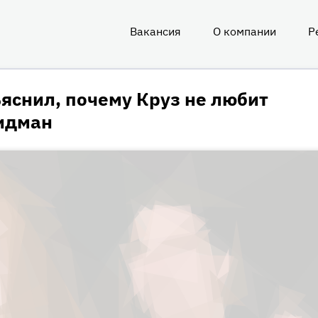
Вакансия
О компании
Р
О
нас
яснил, почему Круз не любит
Кидман