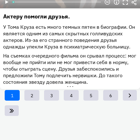
Актеру помогли друзья.
У Тома Круза есть много темных пятен в биографии. Он
является одним из самых скрытных голливудских
актеров. Из-за его странного поведения друзья
однажды упекли Круза в психиатрическую больницу.
На съемках очередного фильма он срывал процесс: мог
вообще не прийти или не мог привести себя в норму,
чтобы отыграть сцену. Друзья забеспокоились и
предложили Тому подлечить нервишки. До такого
состояния звезду довела женщина.
•••
Текущая
1
Page
2
Page
3
Page
4
Page
5
Page
6
страница