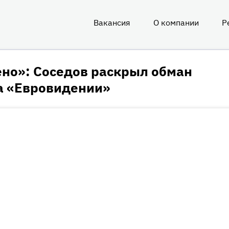
Вакансия
О компании
Р
О
нас
но»: Соседов раскрыл обман
а «Евровидении»