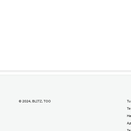
© 2024, BLITZ, TOO
Tu
Te
На
Ад
Те