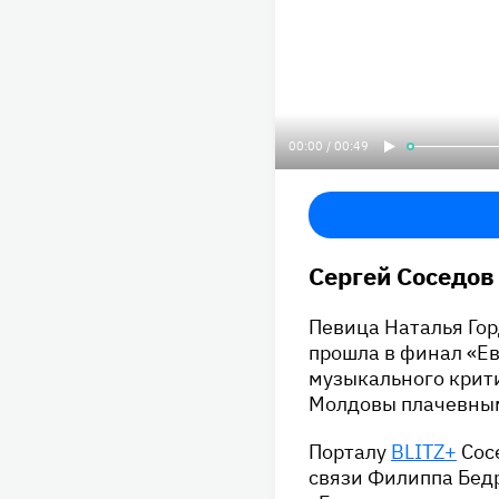
00:00 / 00:49
Сергей Соседов
Певица Наталья Го
прошла в финал «Е
музыкального крит
Молдовы плачевны
Порталу
BLITZ+
Сос
связи Филиппа Бедр