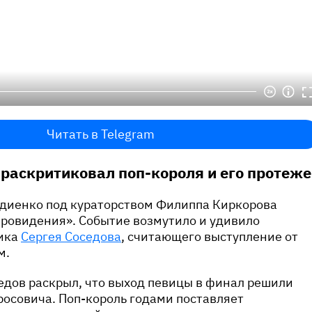
Читать в Telegram
 раскритиковал поп-короля и его протеже
рдиенко под кураторством Филиппа Киркорова
вровидения». Событие возмутило и удивило
ика
Сергея Соседова
, считающего выступление от
м.
едов раскрыл, что выход певицы в финал решили
осовича. Поп-король годами поставляет