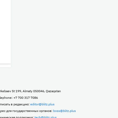
rkebaev St 199, Almaty 050046, Qazaqstan
lephone: +7 700 317 7086
писать в редакцию:
editor@blitz.plus
рес для государственных органов:
boss@blitz.plus
хническая поддержка:
tech@blitz.plus