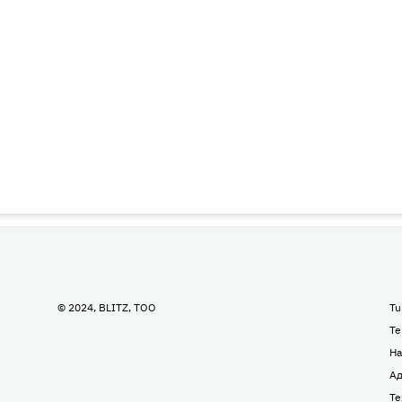
© 2024, BLITZ, TOO
Tu
Te
На
Ад
Те