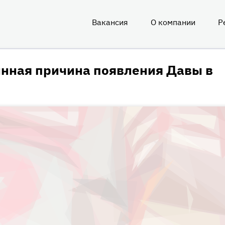
Вакансия
О компании
Р
О
нас
инная причина появления Давы в