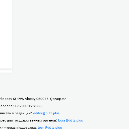
rkebaev St 199, Almaty 050046, Qazaqstan
lephone: +7 700 317 7086
писать в редакцию:
editor@blitz.plus
рес для государственных органов:
boss@blitz.plus
хническая поддержка:
tech@blitz.plus