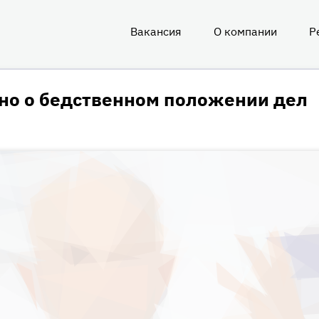
Вакансия
О компании
Р
О
нас
тно о бедственном положении дел