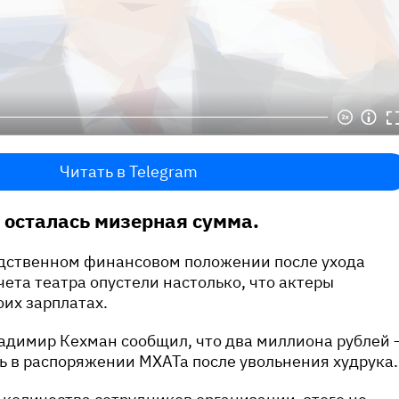
Читать в Telegram
а осталась мизерная сумма.
едственном финансовом положении после ухода
чета театра опустели настолько, что актеры
оих зарплатах.
адимир Кехман сообщил, что два миллиона рублей 
ось в распоряжении МХАТа после увольнения худрука.