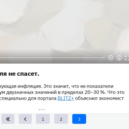
ля не спасет.
ующая инфляция. Это значит, что ее показатели
ум двузначных значений в пределах 20–30 %. Что это
 специально для портала
BLITZ+
объяснил экономист
•••
Page
1
Page
2
Текущая
3
страница