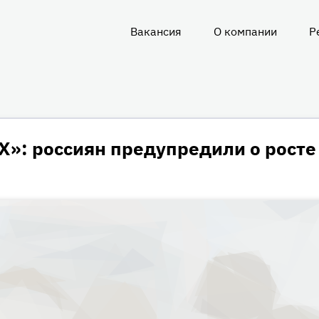
Вакансия
О компании
Р
О
нас
Х»: россиян предупредили о росте