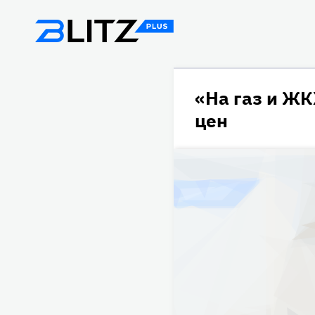
«На газ и ЖК
цен