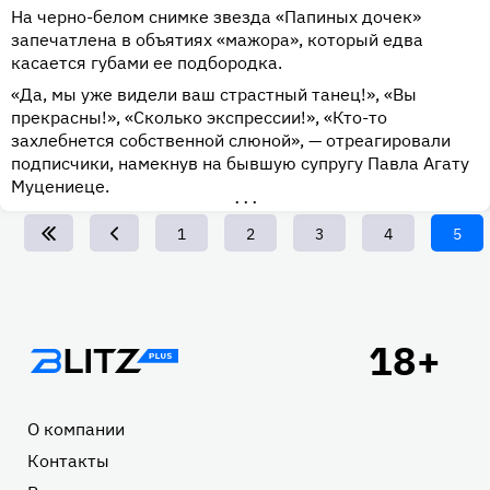
На черно-белом снимке звезда «Папиных дочек»
запечатлена в объятиях «мажора», который едва
касается губами ее подбородка.
«Да, мы уже видели ваш страстный танец!», «Вы
прекрасны!», «Сколько экспрессии!», «Кто-то
захлебнется собственной слюной», — отреагировали
подписчики, намекнув на бывшую супругу Павла Агату
Муцениеце.
•••
Page
1
Page
2
Page
3
Page
4
Теку
5
стра
Подвал
О компании
Контакты