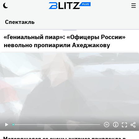
☰
Спектакль
«Гениальный пиар»: «Офицеры России»
невольно пропиарили Ахеджакову
Матерящаяся со сцены актриса привлекла в