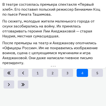
В театре состоялась премьера спектакля «Первый
хлеб». Его поставил польский режиссер Бениамин Коц
по пьесе Рината Ташимова.
По сюжету, молодые жители маленького города от
скуки засобирались на войну. Их принялась
отговаривать героиня Лии Ахеджаковой — старая
Наурия, местная сумасшедшая.
После премьеры на театр и Ахеджакову ополчились
«Офицеры России». Им не понравились изображение
воинов, сцена с целующимися мужчинами и игра
Ахеджаковой. Они даже написали гневное письмо
президенту.
•••
Page
1
Page
2
Page
3
Текущая
4
Page
5
страница