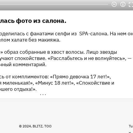
лась фото из салона.
оделилась с фанатами селфи из SPA-салона. На нем о
елом халате без макияжа.
 образ собранные в хвост волосы. Лицо звезды
лучают спокойствие. «Расслабьтесь и не волнуйтесь», —
ичный комментарий.
ь от комплиментов: «Прямо девочка 17 лет!»,
я миленькая!», «Минус 18 лет!», «Спокойствие и
шего отдыха!».
•••
© 2024, BLITZ, TOO
Tu