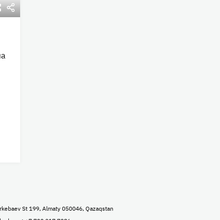
на
rkebaev St 199, Almaty 050046, Qazaqstan