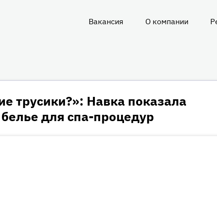
Вакансия
О компании
Р
О
нас
ие трусики?»: Навка показала
 белье для спа-процедур