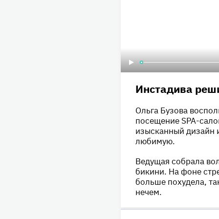
Инстадива реши
Ольга Бузова воспо
посещение SPA-салон
изысканный дизайн ин
любимую.
Ведущая собрала вол
бикини. На фоне стр
больше похудела, та
нечем.