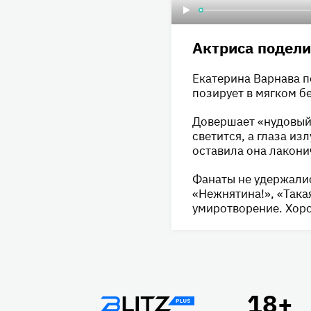
Актриса подели
Екатерина Варнава п
позирует в мягком б
Довершает «нудовый»
светится, а глаза из
оставила она лакон
Фанаты не удержалис
«Нежнятина!», «Така
умиротворение. Хоро