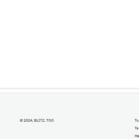
© 2024, BLITZ, TOO
Tu
Te
На