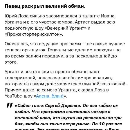
Певец раскрыл великий обман.
Юрий Лоза сильно засомневался в таланте Ивана
Урганта и в его чувстве юмора. Артист выдал всю
подноготную шоу «Вечерний Ургант» и
«Прожекторперисхилтон».
Оказалось, что ведущие программ — не самые лучшие
генераторы шуток. Гениальные идеи им приходят не
во время записи передачи, а за несколько дней до
этого.
Ургант и вся его свита просто обманывают
телезрителей, показывая якобы импровизацию,
которая на самом деле является отличной заготовкой.
Причем даже не самого Урганта, сказал Лоза в
YouTube-шоу «
Алена, блин!
».
«Сидел гость Сергей Доренко. Он все тайны их
выдал. Что программа снималась четыре с
половиной часа, что шутки им разослали за три
дня, якобы они такие остроумные. По 10 раз все
снимают. Это американская программа, у Вани