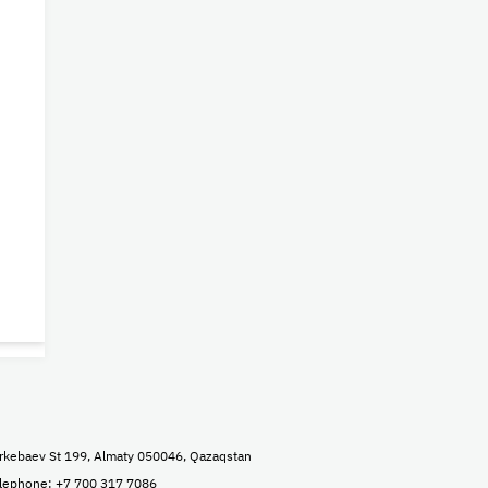
rkebaev St 199, Almaty 050046, Qazaqstan
lephone: +7 700 317 7086