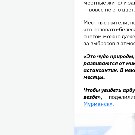
местные жители зам
— вовсе не его цвет,
Местные жители, по
что розовато-белес
снегом можно даже 
за выбросов в атмос
«Это чудо природы,
развиваются от мик
астаксантин. В нек
месяцы.
Чтобы увидеть арбу
везде»
, — поделили
Мурманск»
.