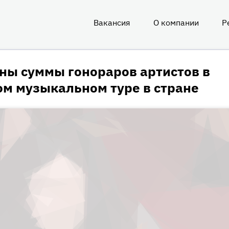
Вакансия
О компании
Р
О
нас
ны суммы гонораров артистов в
ом музыкальном туре в стране