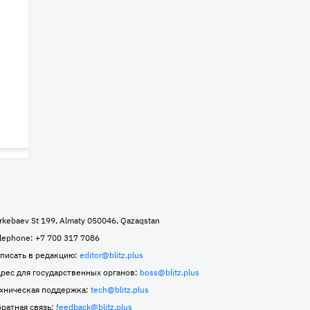
rkebaev St 199, Almaty 050046, Qazaqstan
lephone: +7 700 317 7086
писать в редакцию:
editor@blitz.plus
рес для государственных органов:
boss@blitz.plus
хническая поддержка:
tech@blitz.plus
ратная связь:
feedback@blitz.plus