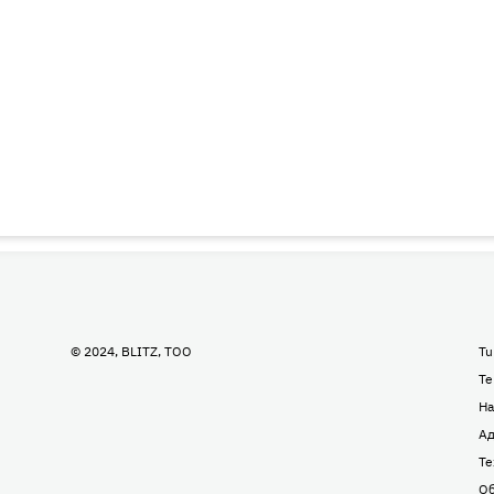
© 2024, BLITZ, TOO
Tu
Te
На
Ад
Те
Об