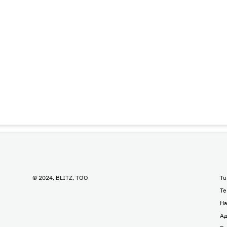
© 2024, BLITZ, TOO
Tu
Te
На
Ад