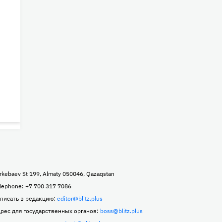
rkebaev St 199, Almaty 050046, Qazaqstan
lephone: +7 700 317 7086
писать в редакцию:
editor@blitz.plus
рес для государственных органов:
boss@blitz.plus