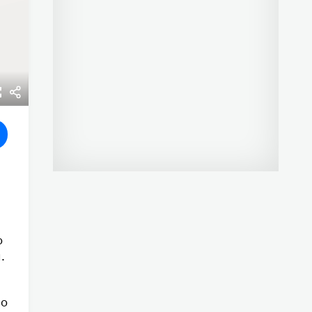
о
.
но