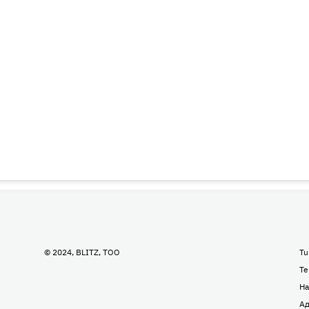
© 2024, BLITZ, TOO
Tu
Te
На
Ад