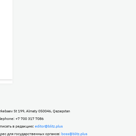
rkebaev St 199, Almaty 050046, Qazaqstan
lephone: +7 700 317 7086
писать в редакцию:
editor@blitz.plus
рес для государственных органов:
boss@blitz.plus