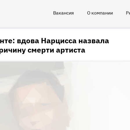
Вакансия
О компании
Р
О
нас
нте: вдова Нарцисса назвала
ричину смерти артиста