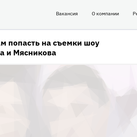
Вакансия
О компании
Р
О
нас
м попасть на съемки шоу
а и Мясникова