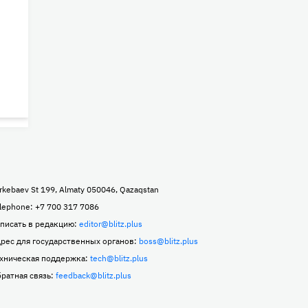
rkebaev St 199, Almaty 050046, Qazaqstan
lephone: +7 700 317 7086
писать в редакцию:
editor@blitz.plus
рес для государственных органов:
boss@blitz.plus
хническая поддержка:
tech@blitz.plus
ратная связь:
feedback@blitz.plus