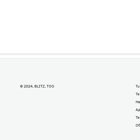
© 2024, BLITZ, TOO
Tu
Te
На
Ад
Те
Об