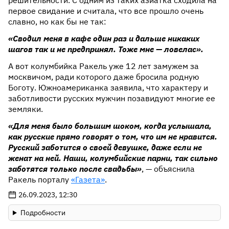
решительности. С одним из таких азиатка сходила на
первое свидание и считала, что все прошло очень
славно, но как бы не так:
«Сводил меня в кафе один раз и дальше никаких
шагов так и не предпринял. Тоже мне — ловелас».
А вот колумбийка Ракель уже 12 лет замужем за
москвичом, ради которого даже бросила родную
Боготу. Южноамериканка заявила, что характеру и
заботливости русских мужчин позавидуют многие ее
земляки.
«Для меня было большим шоком, когда услышала,
как русские прямо говорят о том, что им не нравится.
Русский заботится о своей девушке, даже если не
женат на ней. Наши, колумбийские парни, так сильно
заботятся только после свадьбы»
, — объяснила
Ракель порталу
«Газета»
.
26.09.2023, 12:30
Подробности