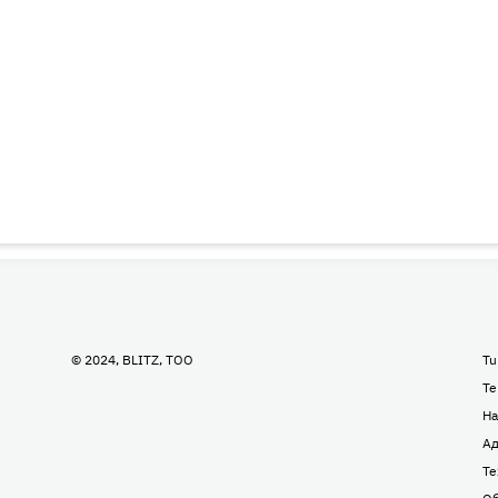
© 2024, BLITZ, TOO
Tu
Te
На
Ад
Те