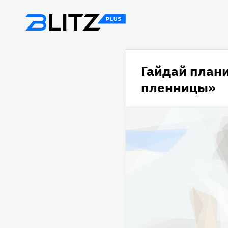
Гайдай план
пленницы»