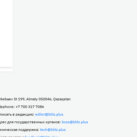
rkebaev St 199, Almaty 050046, Qazaqstan
lephone: +7 700 317 7086
писать в редакцию:
editor@blitz.plus
рес для государственных органов:
boss@blitz.plus
хническая поддержка:
tech@blitz.plus