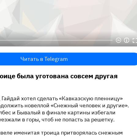
Читать в Telegram
оице была уготована совсем другая
 Гайдай хотел сделать «Кавказскую пленницу»
одолжить новеллой «Снежный человек и другие».
Балбес и Бывалый в финале картины избегали
езжали в горы, чтоб не попасть за решетку.
квеле именитая троица притворялась снежным