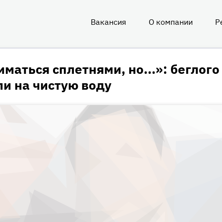
Вакансия
О компании
Р
О
нас
иматься сплетнями, но...»: беглого
и на чистую воду