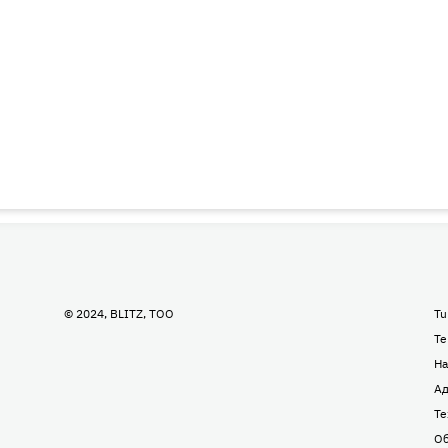
© 2024, BLITZ, TOO
Tu
Te
На
Ад
Те
Об