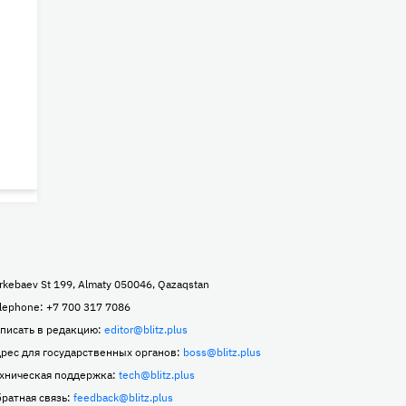
rkebaev St 199, Almaty 050046, Qazaqstan
lephone: +7 700 317 7086
писать в редакцию:
editor@blitz.plus
рес для государственных органов:
boss@blitz.plus
хническая поддержка:
tech@blitz.plus
ратная связь:
feedback@blitz.plus