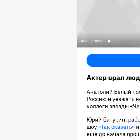
00:00 / 00:50
Актер врал люд
Анатолий Белый пос
Россию и уезжать н
коллеги звезды «Че
Юрий Батурин, рабо
шоу
«Так сказать»
н
еще до начала прош