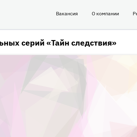
Вакансия
О компании
Р
О
нас
ьных серий «Тайн следствия»