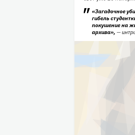
«Загадочное уби
гибель студент
покушение на жи
архива»,
— интр