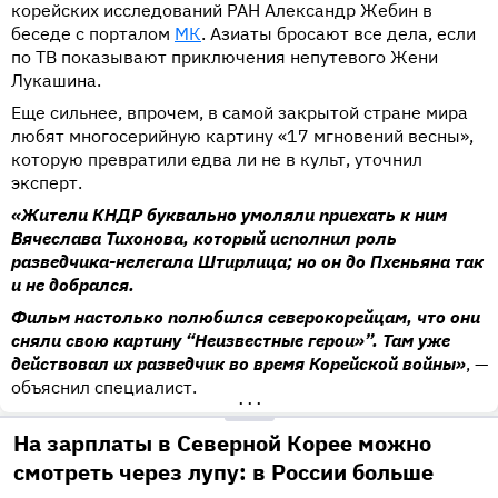
корейских исследований РАН Александр Жебин в
беседе с порталом
МК
. Азиаты бросают все дела, если
по ТВ показывают приключения непутевого Жени
Лукашина.
Еще сильнее, впрочем, в самой закрытой стране мира
любят многосерийную картину «17 мгновений весны»,
которую превратили едва ли не в культ, уточнил
эксперт.
«Жители КНДР буквально умоляли приехать к ним
Вячеслава Тихонова, который исполнил роль
разведчика-нелегала Штирлица; но он до Пхеньяна так
и не добрался.
Фильм настолько полюбился северокорейцам, что они
сняли свою картину “Неизвестные герои»”. Там уже
действовал их разведчик во время Корейской войны»
, —
объяснил специалист.
•••
На зарплаты в Северной Корее можно
смотреть через лупу: в России больше