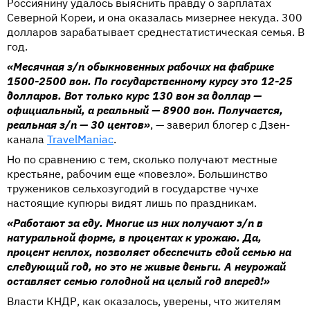
Россиянину удалось выяснить правду о зарплатах
Северной Кореи, и она оказалась мизернее некуда. 300
долларов зарабатывает среднестатистическая семья. В
год.
«Месячная з/п обыкновенных рабочих на фабрике
1500-2500 вон. По государственному курсу это 12-25
долларов. Вот только курс 130 вон за доллар —
официальный, а реальный — 8900 вон. Получается,
реальная з/п — 30 центов»
, — заверил блогер с Дзен-
канала
TravelManiac
.
Но по сравнению с тем, сколько получают местные
крестьяне, рабочим еще «повезло». Большинство
тружеников сельхозугодий в государстве чучхе
настоящие купюры видят лишь по праздникам.
«Работают за еду. Многие из них получают з/п в
натуральной форме, в процентах к урожаю. Да,
процент неплох, позволяет обеспечить едой семью на
следующий год, но это не живые деньги. А неурожай
оставляет семью голодной на целый год вперед!»
Власти КНДР, как оказалось, уверены, что жителям