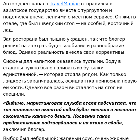
Автор дзен-канала
TravelManiac
отправился в
азиатское государство вместе с тургруппой и
поделился впечатлениями о местном сервисе. Он жил в
отеле, где был шведский стол — на особый, восточный
лад.
Зал ресторана был пышно украшен, так что блогер
решил: на завтрак будет изобилие и разнообразие
блюд. Однако реальность внесла свои коррективы.
Сифоны для напитков оказались пустыми. Воду в
стаканы нужно было наливать из бутылки —
единственной, — которая стояла рядом. Как только
жидкость заканчивалась, официантка приносила новую
емкость. Однако все разом выставлять на стол не
спешили.
«Видимо, маркетинговая служба отеля подсчитала, что
так количество выпитой воды будет меньше и позволит
сэкономить какие-то деньги. Косвенно такое
предположение подтвердилось и на столе с едой»
, —
заключил блогер.
Выбор был небольшой: жареный соус, очень жирные