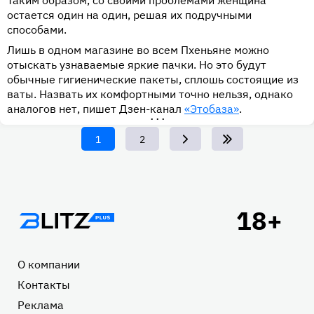
Таким образом, со своими проблемами женщина
остается один на один, решая их подручными
способами.
Лишь в одном магазине во всем Пхеньяне можно
отыскать узнаваемые яркие пачки. Но это будут
обычные гигиенические пакеты, сплошь состоящие из
ваты. Назвать их комфортными точно нельзя, однако
аналогов нет, пишет Дзен-канал
«Этобаза»
.
•••
Текущая
1
Page
2
страница
Подвал
О компании
Контакты
Реклама