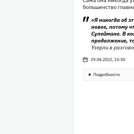
Сама она никогда у
большинство главны
«Я никогда об э
новое, потому ч
Сулеймане. В кон
продолжение, то
Узерли в разгов
29.04.2022, 15:30
Подробности