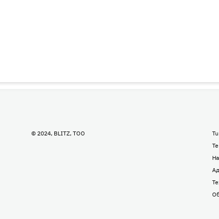
© 2024, BLITZ, TOO
Tu
Te
На
Ад
Те
Об