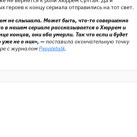
же не вернется к роли Хюррем Султан. Да и
х героев к концу сериала отправились на тот свет.
том не слышала. Может быть, что-то совершенно
то в нашем сериале рассказывается о Хюррем и
це концов, они оба умерли. Так что если и будет
 уже не о них», —
поставила окончательную точку
оре с журналом
Peopletalk
.