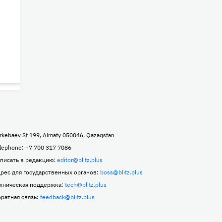
rkebaev St 199, Almaty 050046, Qazaqstan
lephone: +7 700 317 7086
писать в редакцию:
editor@blitz.plus
рес для государственных органов:
boss@blitz.plus
хническая поддержка:
tech@blitz.plus
ратная связь:
feedback@blitz.plus