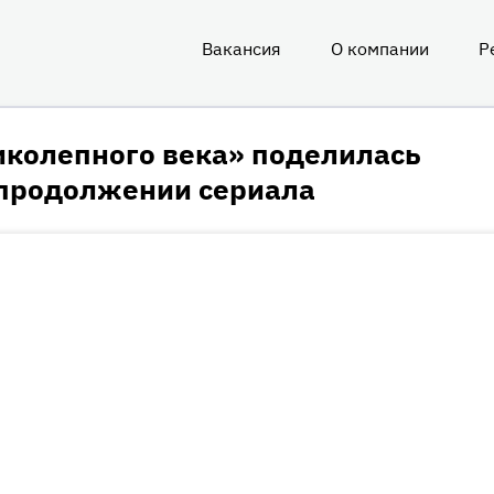
Вакансия
О компании
Р
О
нас
иколепного века» поделилась
 продолжении сериала