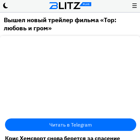
☰
Вышел новый трейлер фильма «Тор:
любовь и гром»
Читать в Telegram
Крис Хемсворт снова берется за спасение