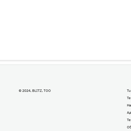
© 2024, BLITZ, TOO
Tu
Te
На
Ад
Те
Об