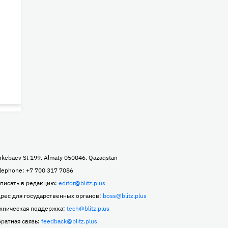
rkebaev St 199, Almaty 050046, Qazaqstan
lephone: +7 700 317 7086
писать в редакцию:
editor@blitz.plus
рес для государственных органов:
boss@blitz.plus
хническая поддержка:
tech@blitz.plus
ратная связь:
feedback@blitz.plus