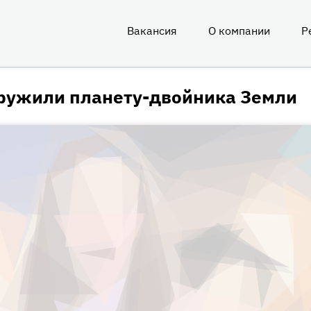
Вакансия
О компании
Р
О
нас
ружили планету-двойника Земли