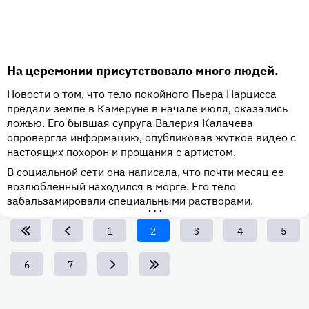
На церемонии присутствовало много людей.
Новости о том, что тело покойного Пьера Нарцисса
предали земле в Камеруне в начале июля, оказались
ложью. Его бывшая супруга Валерия Калачева
опровергла информацию, опубликовав жуткое видео с
настоящих похорон и прощания с артистом.
В социальной сети она написала, что почти месяц ее
возлюбленный находился в морге. Его тело
забальзамировали специальными растворами.
•••
Page
1
Текущая
2
Page
3
Page
4
Page
5
страница
Page
6
Page
7